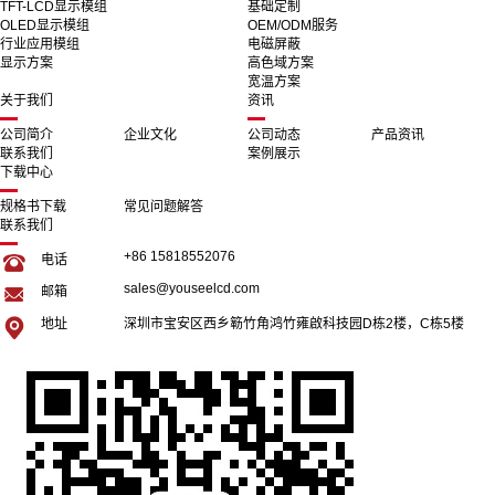
TFT-LCD显示模组
基础定制
OLED显示模组
OEM/ODM服务
行业应用模组
电磁屏蔽
显示方案
高色域方案
宽温方案
关于我们
资讯
公司简介
企业文化
公司动态
产品资讯
联系我们
案例展示
下载中心
规格书下载
常见问题解答
联系我们
+86 15818552076
电话
sales@youseelcd.com
邮箱
地址
深圳市宝安区西乡簕竹角鸿竹雍啟科技园D栋2楼，C栋5楼