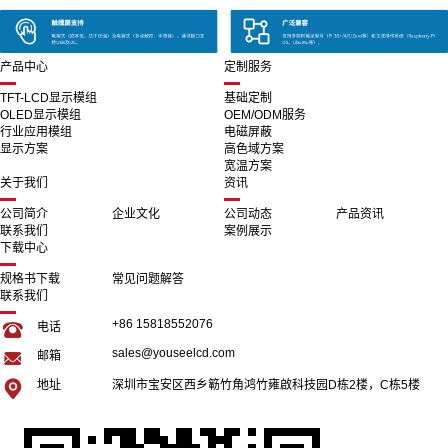
产品中心
定制服务
TFT-LCD显示模组
基础定制
OLED显示模组
OEM/ODM服务
行业应用模组
电磁屏蔽
显示方案
高色域方案
宽温方案
关于我们
资讯
公司简介
企业文化
公司动态
产品资讯
联系我们
案例展示
下载中心
规格书下载
常见问题解答
联系我们
+86 15818552076
电话
sales@youseelcd.com
邮箱
地址
深圳市宝安区西乡簕竹角鸿竹雍啟科技园D栋2楼，C栋5楼