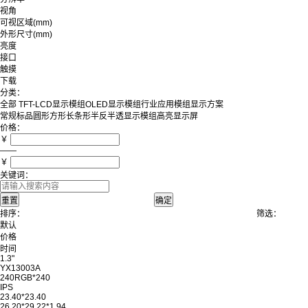
视角
可视区域(mm)
外形尺寸(mm)
亮度
接口
触摸
下载
分类：
全部
TFT-LCD显示模组
OLED显示模组
行业应用模组
显示方案
常规标品
圆形
方形
长条形
半反半透显示模组
高亮显示屏
价格：
￥
——
￥
关键词：
排序：
筛选：
默认
价格
时间
1.3"
YX13003A
240RGB*240
IPS
23.40*23.40
26.20*29.22*1.94