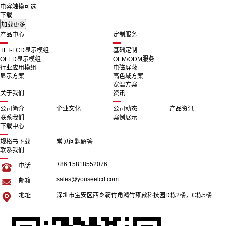
电容触摸可选
下载
产品中心
定制服务
TFT-LCD显示模组
基础定制
OLED显示模组
OEM/ODM服务
行业应用模组
电磁屏蔽
显示方案
高色域方案
宽温方案
关于我们
资讯
公司简介
企业文化
公司动态
产品资讯
联系我们
案例展示
下载中心
规格书下载
常见问题解答
联系我们
+86 15818552076
电话
sales@youseelcd.com
邮箱
地址
深圳市宝安区西乡簕竹角鸿竹雍啟科技园D栋2楼，C栋5楼