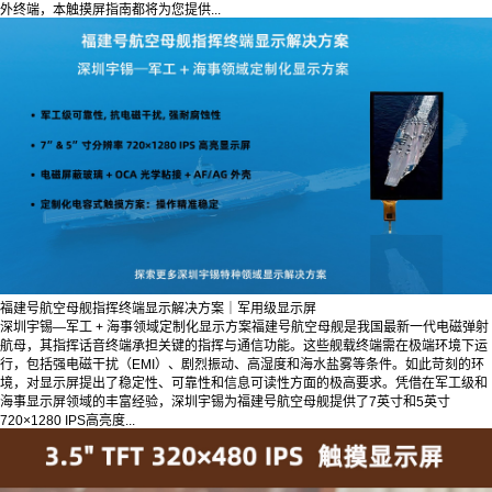
外终端，本触摸屏指南都将为您提供...
福建号航空母舰指挥终端显示解决方案｜军用级显示屏
深圳宇锡—军工 + 海事领域定制化显示方案福建号航空母舰是我国最新一代电磁弹射
航母，其指挥话音终端承担关键的指挥与通信功能。这些舰载终端需在极端环境下运
行，包括强电磁干扰（EMI）、剧烈振动、高湿度和海水盐雾等条件。如此苛刻的环
境，对显示屏提出了稳定性、可靠性和信息可读性方面的极高要求。凭借在军工级和
海事显示屏领域的丰富经验，深圳宇锡为福建号航空母舰提供了7英寸和5英寸
720×1280 IPS高亮度...