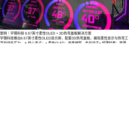
案例｜宇锡科技 6.67英寸柔性OLED + 3D热弯盖板解决方案
宇锡科技推出6.67英寸柔性OLED显示屏，配套3D热弯盖板，展现柔性显示与热弯工
艺的领先实力。✦ 核心亮点：● 柔性OLED：画质细腻，色彩纯正● 超薄轻量：更薄
更轻，适配高端便携设备● 3D热弯成型：与柔性屏完美贴合，曲面视觉更流畅● OCA
光学贴合：提升透光性与耐用度，防气泡抗冲击● 多设备兼容：支持HDMI输入，灵
活适配各类高端显示CPU应用宇锡科技，驱动显示无限可能！