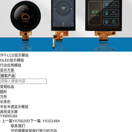
TFT-LCD显示模组
OLED显示模组
行业应用模组
显示方案
常规标品
圆形
方形
长条形
半反半透显示模组
高亮显示屏
YX80018A
: 上一篇
YX70020D
下一篇 :
YX10148A
联系我们
您的需要就是我们努力的方向