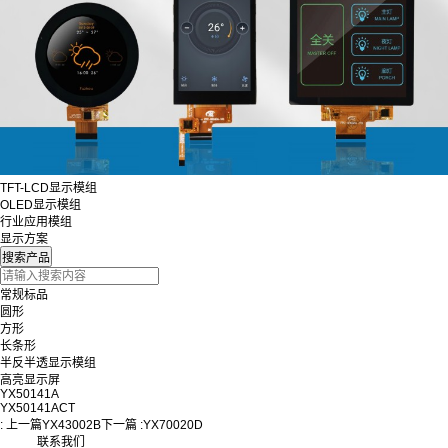
TFT-LCD显示模组
OLED显示模组
行业应用模组
显示方案
常规标品
圆形
方形
长条形
半反半透显示模组
高亮显示屏
YX50141A
YX50141ACT
: 上一篇
YX43002B
下一篇 :
YX70020D
联系我们