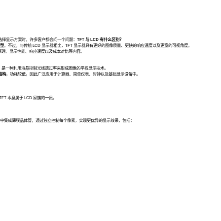
公司动态
产品资讯
案例展示
TFT 显示屏和 LCD 显示屏有什么区别？