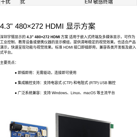
干扰
扰
EM
敏感终端
4.3" 480×
272 HDMI
显示方案
深圳宇锡显示的
4.3" 480×
272 HDMI
方案 适用于嵌入式终端及多媒体显示，可作为
工业控制、教育设备或便携仪器的显示模组，提供清晰稳定的视觉效果。也适合产品
演示，快速呈现功能与视觉效果。标准 HDMI 接口即插即用，兼容各类开发板及嵌入
式平台。
主要亮点：
●
即插即用
：无需驱动，连接即可使用
●
集成触控支持
：支持电容式
(CTP)
和电阻式
(RTP) USB
触控
●
广泛系统兼容
：支持
Windows
、
Linux
、
macOS
等主流平台