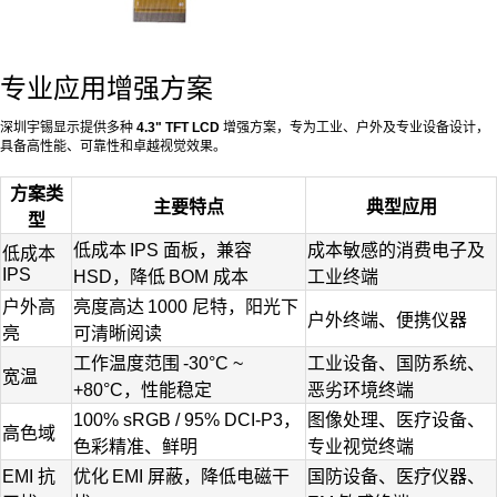
专业应用增强方案
深圳宇锡显示提供多种
4.3" TFT LCD
增强方案，专为工业、户外及专业设备设计，
具备高性能、可靠性和卓越视觉效果。
方案类
主要特点
典型应用
型
低成本
IPS
面板，兼容
成本敏感的消费电子及
低成本
IPS
HSD
，降低
BOM
成本
工业终端
户外高
亮度高达
1000
尼特，阳光下
户外终端、便携仪器
亮
可清晰阅读
工作温度范围
-30°C ~
工业设备、国防系统、
宽温
+80°C
，性能稳定
恶劣环境终端
100% sRGB / 95% DCI-P3
，
图像处理、医疗设备、
高色域
色彩精准、鲜明
专业视觉终端
EMI
抗
优化
EMI
屏蔽，降低电磁干
国防设备、医疗仪器、