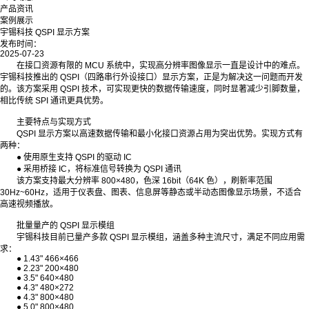
产品资讯
案例展示
宇锡科技 QSPI 显示方案
发布时间：
2025-07-23
在接口资源有限的 MCU 系统中，实现高分辨率图像显示一直是设计中的难点。
宇锡科技推出的 QSPI（四路串行外设接口）显示方案，正是为解决这一问题而开发
的。该方案采用 QSPI 技术，可实现更快的数据传输速度，同时显著减少引脚数量，
相比传统 SPI 通讯更具优势。
主要特点与实现方式
QSPI 显示方案以高速数据传输和最小化接口资源占用为突出优势。实现方式有
两种：
● 使用原生支持 QSPI 的驱动 IC
● 采用桥接 IC，将标准信号转换为 QSPI 通讯
该方案支持最大分辨率 800×480，色深 16bit（64K 色），刷新率范围
30Hz~60Hz，适用于仪表盘、图表、信息屏等静态或半动态图像显示场景，不适合
高速视频播放。
批量量产的 QSPI 显示模组
宇锡科技目前已量产多款 QSPI 显示模组，涵盖多种主流尺寸，满足不同应用需
求：
● 1.43" 466×466
● 2.23" 200×480
● 3.5" 640×480
● 4.3" 480×272
● 4.3" 800×480
● 5.0" 800×480