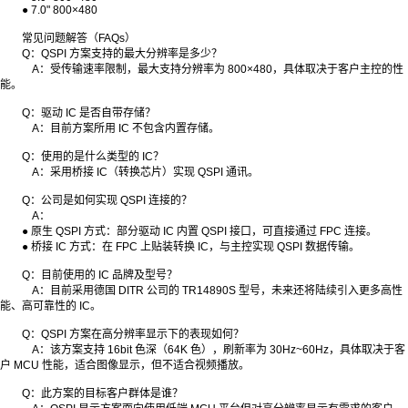
● 7.0" 800×480
常见问题解答（FAQs）
Q：QSPI 方案支持的最大分辨率是多少？
A：受传输速率限制，最大支持分辨率为 800×480，具体取决于客户主控的性
能。
Q：驱动 IC 是否自带存储？
A：目前方案所用 IC 不包含内置存储。
Q：使用的是什么类型的 IC？
A：采用桥接 IC（转换芯片）实现 QSPI 通讯。
Q：公司是如何实现 QSPI 连接的？
A：
● 原生 QSPI 方式：部分驱动 IC 内置 QSPI 接口，可直接通过 FPC 连接。
● 桥接 IC 方式：在 FPC 上贴装转换 IC，与主控实现 QSPI 数据传输。
Q：目前使用的 IC 品牌及型号？
A：目前采用德国 DITR 公司的 TR14890S 型号，未来还将陆续引入更多高性
能、高可靠性的 IC。
Q
：
QSPI
方案在高分辨率显示下的表现如何？
A
：该方案支持
16bit
色深（
64K
色），刷新率为
30Hz~60Hz
，具体取决于客
户
MCU
性能，适合图像显示，但不适合视频播放。
Q：此方案的目标客户群体是谁？